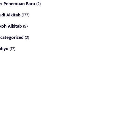
ri Penemuan Baru
(2)
udi Alkitab
(177)
koh Alkitab
(9)
categorized
(2)
ahyu
(17)