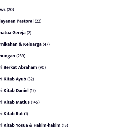
ws
(20)
layanan Pastoral
(22)
natua Gereja
(2)
rnikahan & Keluarga
(47)
nungan
(239)
ri Berkat Abraham
(90)
ri Kitab Ayub
(32)
ri Kitab Daniel
(17)
ri Kitab Matius
(145)
ri Kitab Rut
(1)
ri Kitab Yosua & Hakim-hakim
(15)