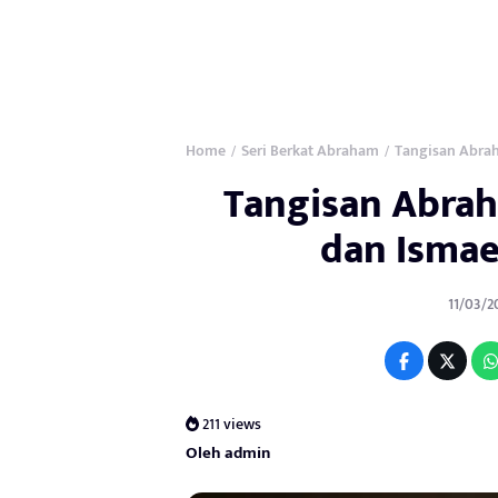
Home
Seri Berkat Abraham
Tangisan Abrah
/
/
Tangisan Abra
dan Ismael
11/03/2
211 views
Oleh admin