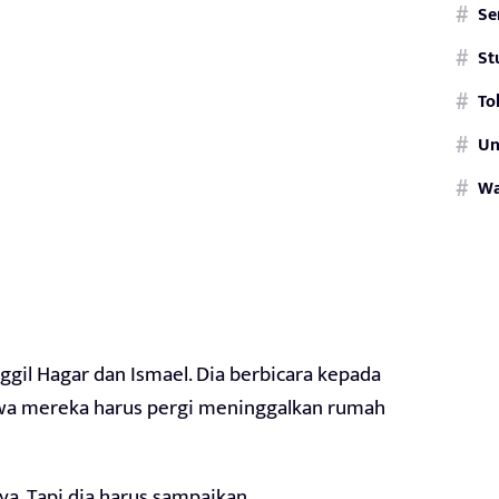
Se
St
To
Un
W
gil Hagar dan Ismael. Dia berbicara kepada
wa mereka harus pergi meninggalkan rumah
a. Tapi dia harus sampaikan.