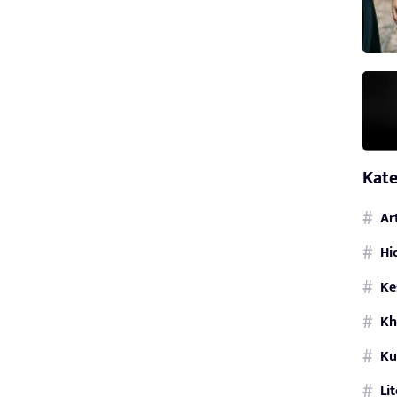
Kate
Ar
Hi
Ke
Kh
Ku
Li