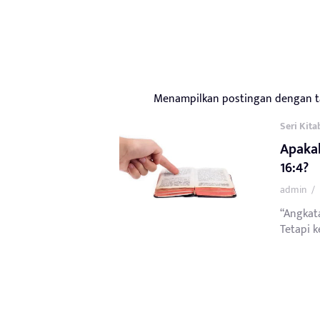
Menampilkan postingan dengan 
Seri Kita
Apaka
16:4?
admin
/
“Angkata
Tetapi k