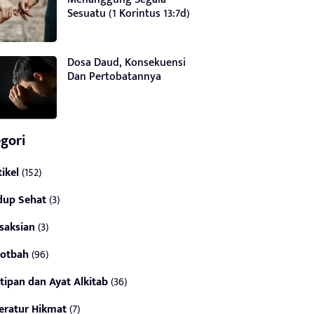
Sesuatu (1 Korintus 13:7d)
Dosa Daud, Konsekuensi
Dan Pertobatannya
gori
tikel
(152)
dup Sehat
(3)
saksian
(3)
otbah
(96)
tipan dan Ayat Alkitab
(36)
teratur Hikmat
(7)