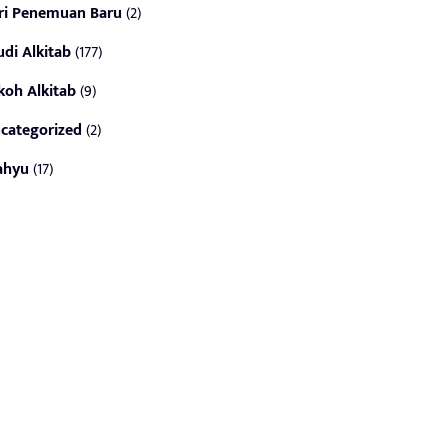
ri Penemuan Baru
(2)
udi Alkitab
(177)
koh Alkitab
(9)
categorized
(2)
ahyu
(17)