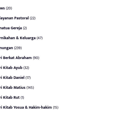
ws
(20)
layanan Pastoral
(22)
natua Gereja
(2)
rnikahan & Keluarga
(47)
nungan
(239)
ri Berkat Abraham
(90)
ri Kitab Ayub
(32)
ri Kitab Daniel
(17)
ri Kitab Matius
(145)
ri Kitab Rut
(1)
ri Kitab Yosua & Hakim-hakim
(15)