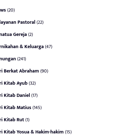
ws
(20)
layanan Pastoral
(22)
natua Gereja
(2)
rnikahan & Keluarga
(47)
nungan
(241)
ri Berkat Abraham
(90)
ri Kitab Ayub
(32)
ri Kitab Daniel
(17)
ri Kitab Matius
(145)
ri Kitab Rut
(1)
ri Kitab Yosua & Hakim-hakim
(15)