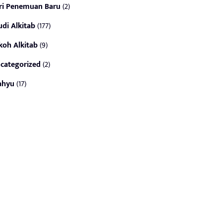
ri Penemuan Baru
(2)
udi Alkitab
(177)
koh Alkitab
(9)
categorized
(2)
ahyu
(17)