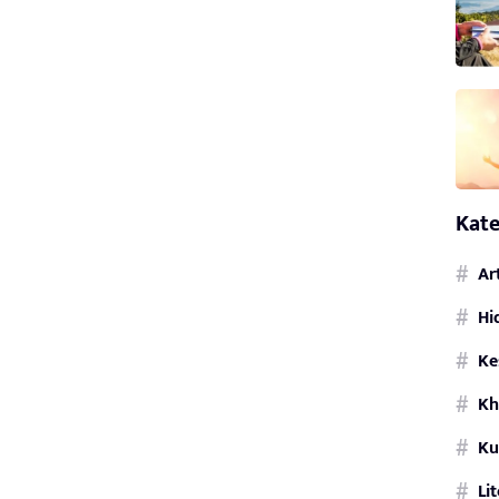
Kate
Ar
Hi
Ke
Kh
Ku
Li