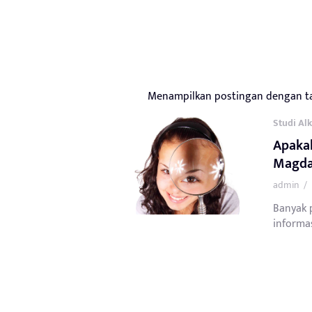
Menampilkan postingan dengan 
Studi Alk
Apaka
Magda
admin
/
Banyak p
informas