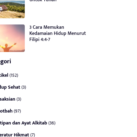
3 Cara Memukan
Kedamaian Hidup Menurut
Filipi 4:4-7
gori
tikel
(152)
dup Sehat
(3)
saksian
(3)
otbah
(97)
tipan dan Ayat Alkitab
(36)
teratur Hikmat
(7)