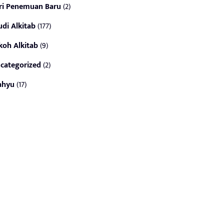
ri Penemuan Baru
(2)
udi Alkitab
(177)
koh Alkitab
(9)
categorized
(2)
ahyu
(17)