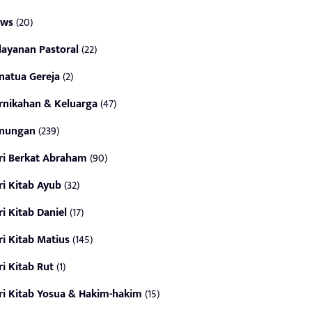
ws
(20)
layanan Pastoral
(22)
natua Gereja
(2)
rnikahan & Keluarga
(47)
nungan
(239)
ri Berkat Abraham
(90)
ri Kitab Ayub
(32)
ri Kitab Daniel
(17)
ri Kitab Matius
(145)
ri Kitab Rut
(1)
ri Kitab Yosua & Hakim-hakim
(15)