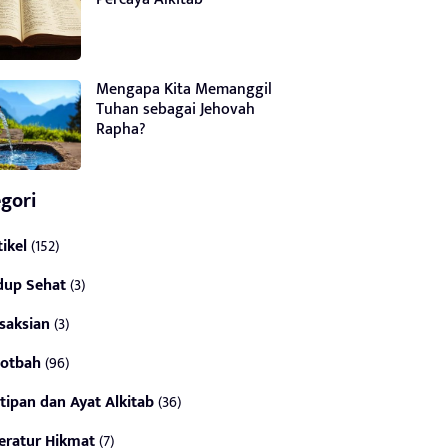
Mengapa Kita Memanggil
Tuhan sebagai Jehovah
Rapha?
gori
tikel
(152)
dup Sehat
(3)
saksian
(3)
otbah
(96)
tipan dan Ayat Alkitab
(36)
teratur Hikmat
(7)