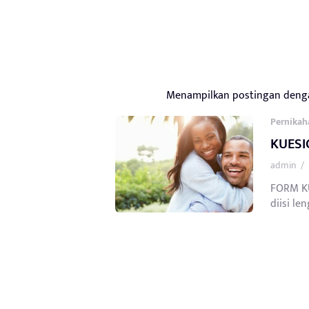
Menampilkan postingan deng
Pernikah
KUESI
admin
/
FORM KU
diisi le