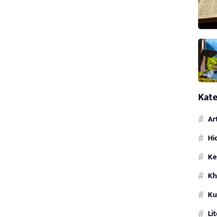
Kate
Ar
Hi
Ke
Kh
Ku
Li