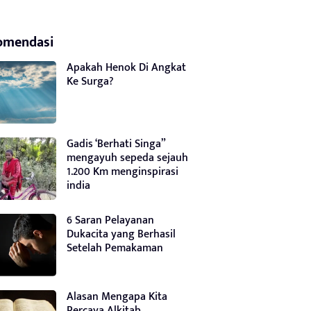
omendasi
Apakah Henok Di Angkat
Ke Surga?
Gadis ‘Berhati Singa”
mengayuh sepeda sejauh
1.200 Km menginspirasi
india
6 Saran Pelayanan
Dukacita yang Berhasil
Setelah Pemakaman
Alasan Mengapa Kita
Percaya Alkitab