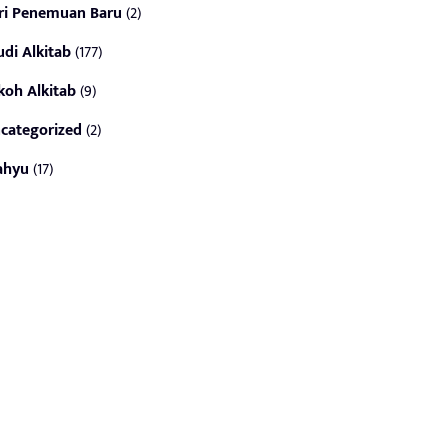
ri Penemuan Baru
(2)
udi Alkitab
(177)
koh Alkitab
(9)
categorized
(2)
ahyu
(17)