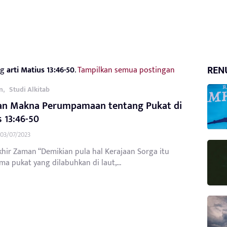
REN
ag
arti Matius 13:46-50
.
Tampilkan semua postingan
,
n
Studi Alkitab
dan Makna Perumpamaan tentang Pukat di
 13:46-50
03/07/2023
khir Zaman “Demikian pula hal Kerajaan Sorga itu
a pukat yang dilabuhkan di laut,...