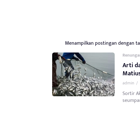
Menampilkan postingan dengan t
Renunga
Arti 
Matius
admin
/
Sortir A
seumpam