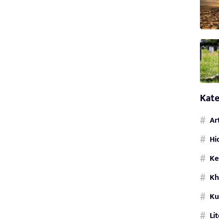
Kate
Ar
Hi
Ke
Kh
Ku
Li