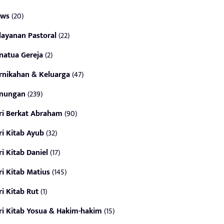
ws
(20)
layanan Pastoral
(22)
natua Gereja
(2)
rnikahan & Keluarga
(47)
nungan
(239)
ri Berkat Abraham
(90)
ri Kitab Ayub
(32)
ri Kitab Daniel
(17)
ri Kitab Matius
(145)
ri Kitab Rut
(1)
ri Kitab Yosua & Hakim-hakim
(15)