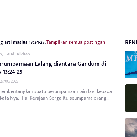
REN
ag
arti matius 13:24-25
.
Tampilkan semua postingan
,
n
Studi Alkitab
Perumpamaan Lalang diantara Gandum di
 13:24-25
27/06/2023
membentangkan suatu perumpamaan lain lagi kepada
kata-Nya: “Hal Kerajaan Sorga itu seumpama orang...