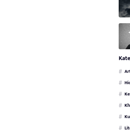
Kate
Ar
Hi
Ke
Kh
Ku
Li