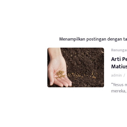
Menampilkan postingan dengan t
Renunga
Arti 
Matius
admin
/
“Yesus 
mereka, 