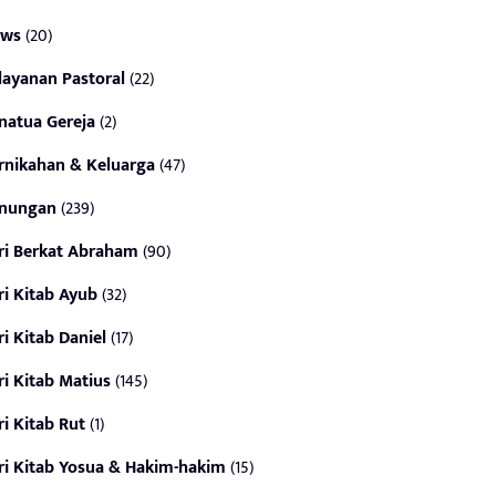
ws
(20)
layanan Pastoral
(22)
natua Gereja
(2)
rnikahan & Keluarga
(47)
nungan
(239)
ri Berkat Abraham
(90)
ri Kitab Ayub
(32)
ri Kitab Daniel
(17)
ri Kitab Matius
(145)
ri Kitab Rut
(1)
ri Kitab Yosua & Hakim-hakim
(15)