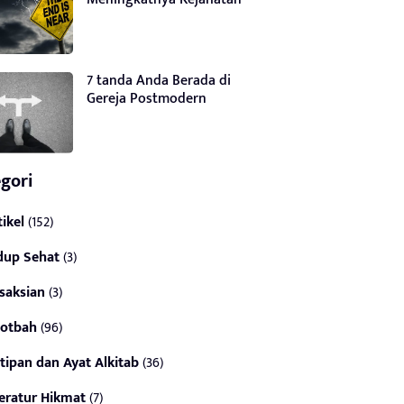
7 tanda Anda Berada di
Gereja Postmodern
gori
tikel
(152)
dup Sehat
(3)
saksian
(3)
otbah
(96)
tipan dan Ayat Alkitab
(36)
teratur Hikmat
(7)