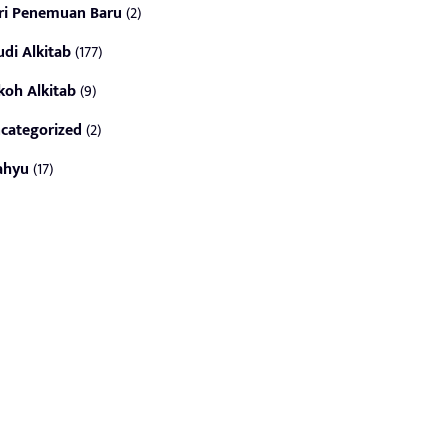
ri Penemuan Baru
(2)
udi Alkitab
(177)
koh Alkitab
(9)
categorized
(2)
ahyu
(17)