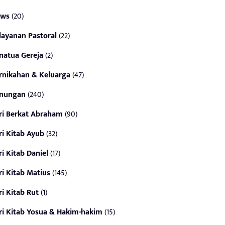
ws
(20)
layanan Pastoral
(22)
natua Gereja
(2)
rnikahan & Keluarga
(47)
nungan
(240)
ri Berkat Abraham
(90)
ri Kitab Ayub
(32)
ri Kitab Daniel
(17)
ri Kitab Matius
(145)
ri Kitab Rut
(1)
ri Kitab Yosua & Hakim-hakim
(15)