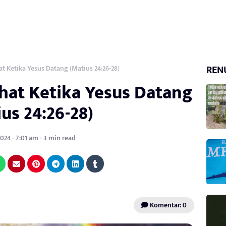
REN
 Ketika Yesus Datang (Matius 24:26-28)
at Ketika Yesus Datang
us 24:26-28)
024 - 7:01 am - 3 min read
Komentar: 0