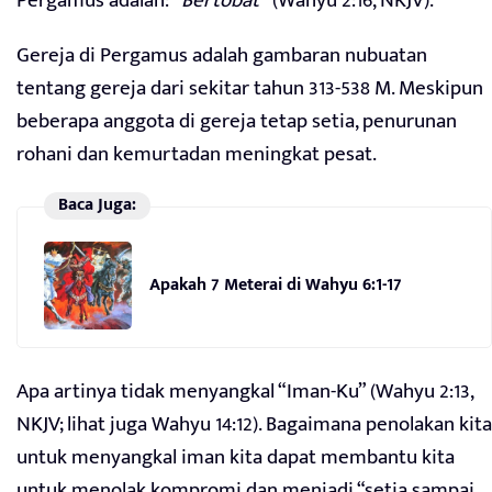
Pergamus adalah:
“Bertobat”
(Wahyu 2:16, NKJV).
Gereja di Pergamus adalah gambaran nubuatan
tentang gereja dari sekitar tahun 313-538 M. Meskipun
beberapa anggota di gereja tetap setia, penurunan
rohani dan kemurtadan meningkat pesat.
Baca Juga:
Apakah 7 Meterai di Wahyu 6:1-17
Apa artinya tidak menyangkal “Iman-Ku” (Wahyu 2:13,
NKJV; lihat juga Wahyu 14:12). Bagaimana penolakan kita
untuk menyangkal iman kita dapat membantu kita
untuk menolak kompromi dan menjadi “setia sampai