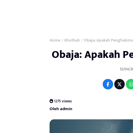
Home
Khotbah
Obaja: Apakah Penghakim
/
/
Obaja: Apakah P
12/04/2
1275 views
Oleh admin