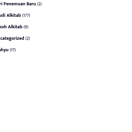
ri Penemuan Baru
(2)
udi Alkitab
(177)
koh Alkitab
(9)
categorized
(2)
ahyu
(17)