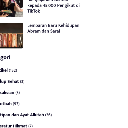
kepada 45.000 Pengikut di
TikTok
Lembaran Baru Kehidupan
Abram dan Sarai
gori
tikel
(152)
dup Sehat
(3)
saksian
(3)
otbah
(97)
tipan dan Ayat Alkitab
(36)
teratur Hikmat
(7)