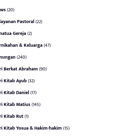
ws
(20)
layanan Pastoral
(22)
natua Gereja
(2)
rnikahan & Keluarga
(47)
nungan
(240)
ri Berkat Abraham
(90)
ri Kitab Ayub
(32)
ri Kitab Daniel
(17)
ri Kitab Matius
(145)
ri Kitab Rut
(1)
ri Kitab Yosua & Hakim-hakim
(15)