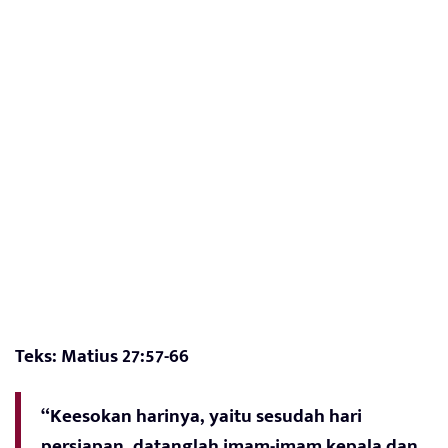
Teks: Matius 27:57-66
“Keesokan harinya, yaitu sesudah hari
persiapan, datanglah imam-imam kepala dan