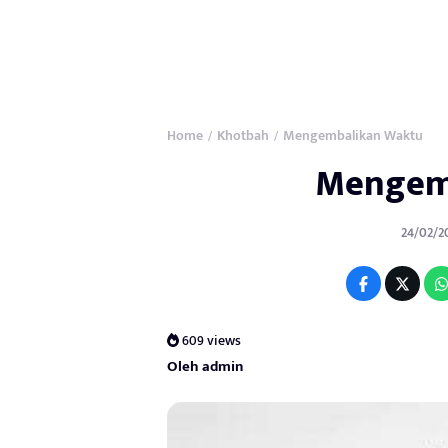
Home
Khotbah
Mengembalikan Waktu
/
/
Mengem
24/02/20
609 views
Oleh admin