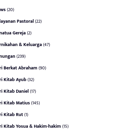
ws
(20)
layanan Pastoral
(22)
natua Gereja
(2)
rnikahan & Keluarga
(47)
nungan
(239)
ri Berkat Abraham
(90)
ri Kitab Ayub
(32)
ri Kitab Daniel
(17)
ri Kitab Matius
(145)
ri Kitab Rut
(1)
ri Kitab Yosua & Hakim-hakim
(15)