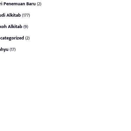
ri Penemuan Baru
(2)
udi Alkitab
(177)
koh Alkitab
(9)
categorized
(2)
ahyu
(17)