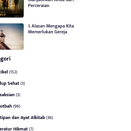
Perceraian
5 Alasan Mengapa Kita
Memerlukan Gereja
gori
tikel
(152)
dup Sehat
(3)
saksian
(3)
otbah
(96)
tipan dan Ayat Alkitab
(36)
teratur Hikmat
(7)