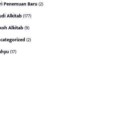
ri Penemuan Baru
(2)
udi Alkitab
(177)
koh Alkitab
(9)
categorized
(2)
ahyu
(17)