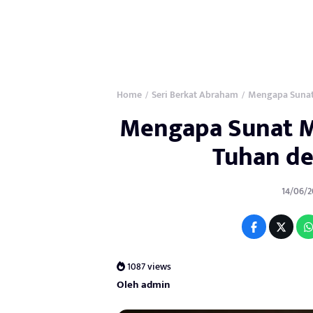
Home
Seri Berkat Abraham
Mengapa Sunat
/
/
Mengapa Sunat Me
Tuhan d
14/06/2
1087 views
Oleh admin