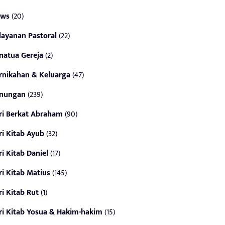
ws
(20)
layanan Pastoral
(22)
natua Gereja
(2)
rnikahan & Keluarga
(47)
nungan
(239)
ri Berkat Abraham
(90)
ri Kitab Ayub
(32)
ri Kitab Daniel
(17)
ri Kitab Matius
(145)
ri Kitab Rut
(1)
ri Kitab Yosua & Hakim-hakim
(15)