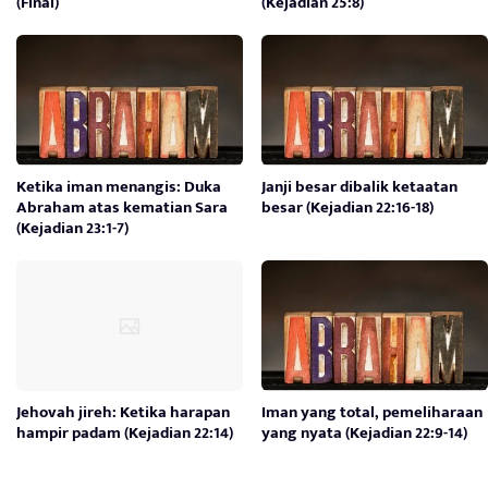
(Final)
(Kejadian 25:8)
Ketika iman menangis: Duka
Janji besar dibalik ketaatan
Abraham atas kematian Sara
besar (Kejadian 22:16-18)
(Kejadian 23:1-7)
Jehovah jireh: Ketika harapan
Iman yang total, pemeliharaan
hampir padam (Kejadian 22:14)
yang nyata (Kejadian 22:9-14)