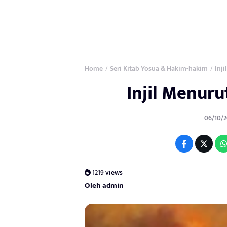
Home
Seri Kitab Yosua & Hakim-hakim
Inj
/
/
Injil Menur
06/10/2
1219 views
Oleh admin