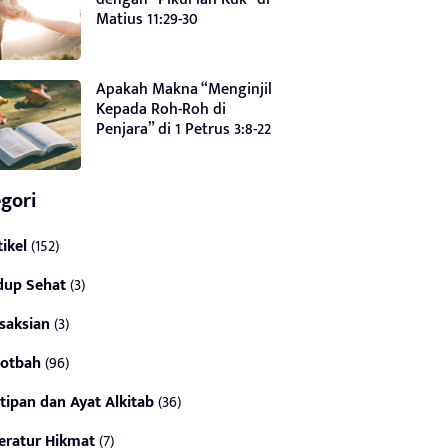
Matius 11:29-30
Apakah Makna “Menginjil
Kepada Roh-Roh di
Penjara” di 1 Petrus 3:8-22
gori
tikel
(152)
dup Sehat
(3)
saksian
(3)
otbah
(96)
tipan dan Ayat Alkitab
(36)
teratur Hikmat
(7)