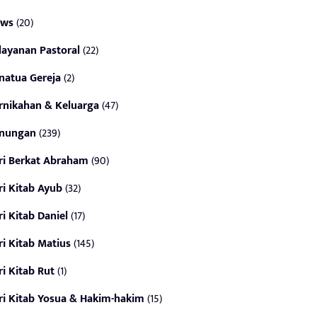
ws
(20)
layanan Pastoral
(22)
natua Gereja
(2)
rnikahan & Keluarga
(47)
nungan
(239)
ri Berkat Abraham
(90)
ri Kitab Ayub
(32)
ri Kitab Daniel
(17)
ri Kitab Matius
(145)
ri Kitab Rut
(1)
ri Kitab Yosua & Hakim-hakim
(15)