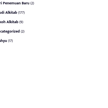
ri Penemuan Baru
(2)
udi Alkitab
(177)
koh Alkitab
(9)
categorized
(2)
ahyu
(17)