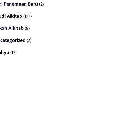
ri Penemuan Baru
(2)
udi Alkitab
(177)
koh Alkitab
(9)
categorized
(2)
ahyu
(17)