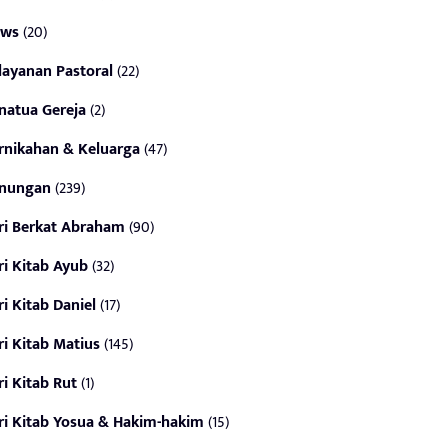
ws
(20)
layanan Pastoral
(22)
natua Gereja
(2)
rnikahan & Keluarga
(47)
nungan
(239)
ri Berkat Abraham
(90)
ri Kitab Ayub
(32)
ri Kitab Daniel
(17)
ri Kitab Matius
(145)
ri Kitab Rut
(1)
ri Kitab Yosua & Hakim-hakim
(15)