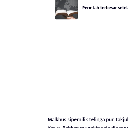
Perintah terbesar sete
Malkhus sipemilik telinga pun takj