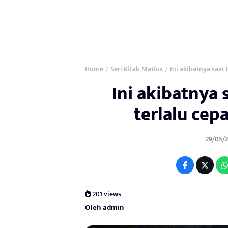
Home
Seri Kitab Matius
Ini akibatnya saat 
/
/
Ini akibatnya 
terlalu cepa
29/05/2
201 views
Oleh admin