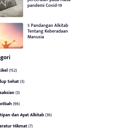
pandemi Covid-19
5 Pandangan Alkitab
Tentang Keberadaan
Manusia
gori
tikel
(152)
dup Sehat
(3)
saksian
(3)
otbah
(96)
tipan dan Ayat Alkitab
(36)
teratur Hikmat
(7)