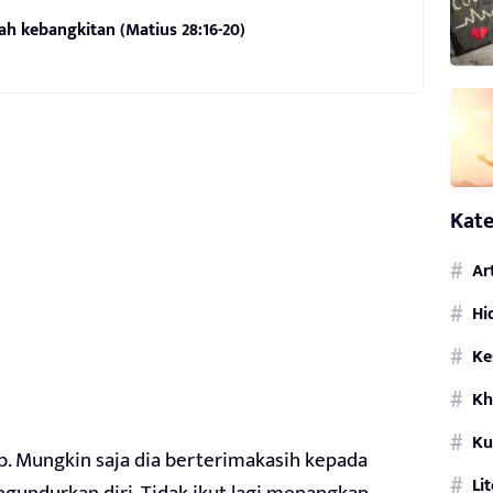
lah kebangkitan (Matius 28:16-20)
Kate
Ar
Hi
Ke
Kh
Ku
ub. Mungkin saja dia berterimakasih kepada
Li