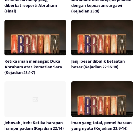
diberkati seperti Abraham
dengan kepuasan surgawi
(Final)
(Kejadian 25:8)
Ketika iman menangis: Duka
Janji besar dibalik ketaatan
Abraham atas kematian Sara
besar (Kejadian 22:16-18)
(Kejadian 23:1-7)
Jehovah jireh: Ketika harapan
Iman yang total, pemeliharaan
hampir padam (Kejadian 22:14)
yang nyata (Kejadian 22:9-14)