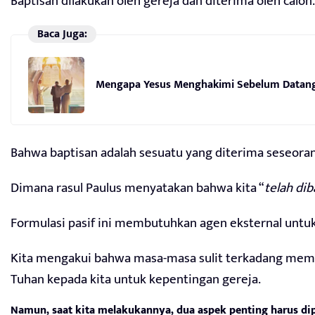
Baptisan dilakukan oleh gereja dan diterima oleh calon.
Baca Juga:
Mengapa Yesus Menghakimi Sebelum Datang 
Bahwa baptisan adalah sesuatu yang diterima seseorang 
Dimana rasul Paulus menyatakan bahwa kita “
telah dib
Formulasi pasif ini membutuhkan agen eksternal untu
Kita mengakui bahwa masa-masa sulit terkadang memer
Tuhan kepada kita untuk kepentingan gereja.
Namun, saat kita melakukannya, dua aspek penting harus d