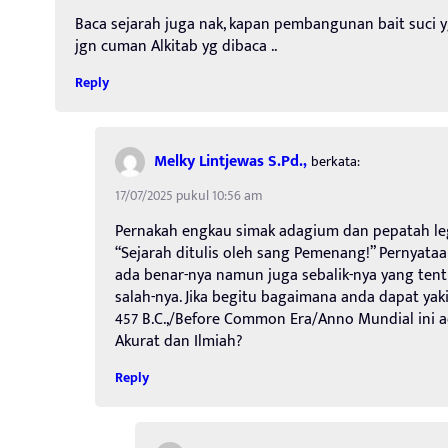
Baca sejarah juga nak, kapan pembangunan bait suci yg 
jgn cuman Alkitab yg dibaca ..
Reply
Melky Lintjewas S.Pd.,
berkata:
17/07/2025 pukul 10:56 am
Pernakah engkau simak adagium dan pepatah leg
“Sejarah ditulis oleh sang Pemenang!” Pernyataan
ada benar-nya namun juga sebalik-nya yang tent
salah-nya. Jika begitu bagaimana anda dapat ya
457 B.C.,/Before Common Era/Anno Mundial ini 
Akurat dan Ilmiah?
Reply