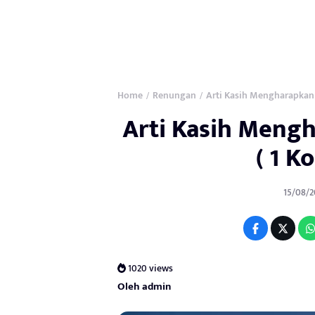
Home
Renungan
Arti Kasih Mengharapkan S
/
/
Arti Kasih Meng
( 1 K
15/08/2
1020 views
Oleh admin