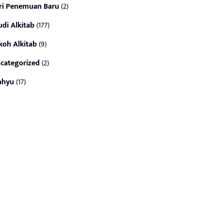
ri Penemuan Baru
(2)
udi Alkitab
(177)
koh Alkitab
(9)
categorized
(2)
ahyu
(17)