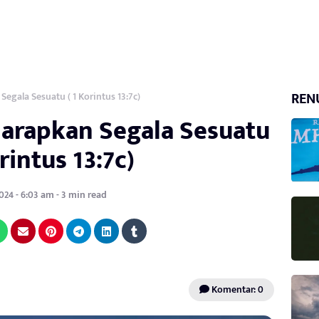
REN
egala Sesuatu ( 1 Korintus 13:7c)
harapkan Segala Sesuatu
orintus 13:7c)
024 - 6:03 am - 3 min read
Komentar: 0