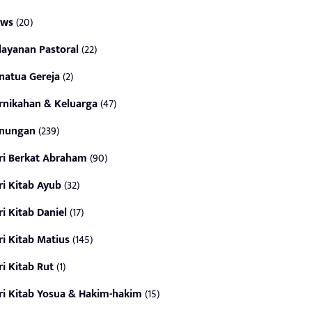
ws
(20)
layanan Pastoral
(22)
natua Gereja
(2)
rnikahan & Keluarga
(47)
nungan
(239)
ri Berkat Abraham
(90)
ri Kitab Ayub
(32)
ri Kitab Daniel
(17)
ri Kitab Matius
(145)
ri Kitab Rut
(1)
ri Kitab Yosua & Hakim-hakim
(15)