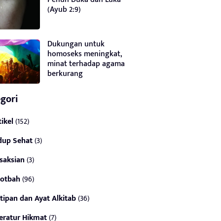
(Ayub 2:9)
Dukungan untuk
homoseks meningkat,
minat terhadap agama
berkurang
gori
tikel
(152)
dup Sehat
(3)
saksian
(3)
otbah
(96)
tipan dan Ayat Alkitab
(36)
teratur Hikmat
(7)