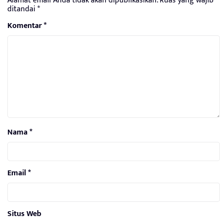
Alamat email Anda tidak akan dipublikasikan.
Ruas yang wajib
ditandai
*
Komentar
*
Nama
*
Email
*
Situs Web