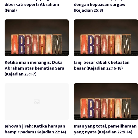
diberkati seperti Abraham
dengan kepuasan surgawi
(Final)
(Kejadian 25:8)
Ketika iman menangis: Duka
Janji besar dibalik ketaatan
Abraham atas kematian Sara
besar (Kejadian 22:16-18)
(Kejadian 23:1-7)
Jehovah jireh: Ketika harapan
Iman yang total, pemeliharaan
hampir padam (Kejadian 22:14)
yang nyata (Kejadian 22:9-14)