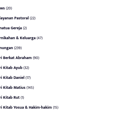
ws
(20)
layanan Pastoral
(22)
natua Gereja
(2)
rnikahan & Keluarga
(47)
nungan
(239)
ri Berkat Abraham
(90)
ri Kitab Ayub
(32)
ri Kitab Daniel
(17)
ri Kitab Matius
(145)
ri Kitab Rut
(1)
ri Kitab Yosua & Hakim-hakim
(15)