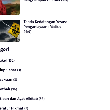
Tanda Kedatangan Yesus:
Penganiayaan (Matius
24:9)
gori
tikel
(152)
dup Sehat
(3)
saksian
(3)
otbah
(96)
tipan dan Ayat Alkitab
(36)
teratur Hikmat
(7)