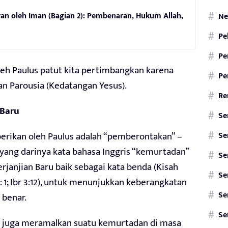
an oleh Iman (Bagian 2): Pembenaran, Hukum Allah,
Ne
Pe
Pe
leh Paulus patut kita pertimbangkan karena
Pe
an Parousia (Kedatangan Yesus).
Re
 Baru
Se
Se
erikan oleh Paulus adalah “pemberontakan” –
 yang darinya kata bahasa Inggris “kemurtadan”
Se
erjanjian Baru baik sebagai kata benda (Kisah
Se
 4: 1; Ibr 3:12), untuk menunjukkan keberangkatan
Se
 benar.
Se
us juga meramalkan suatu kemurtadan di masa