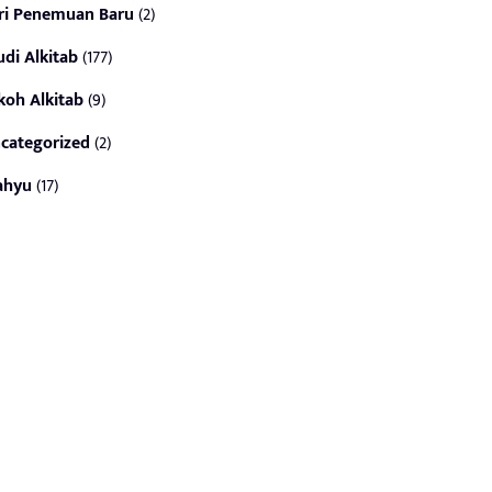
ri Penemuan Baru
(2)
udi Alkitab
(177)
koh Alkitab
(9)
categorized
(2)
ahyu
(17)