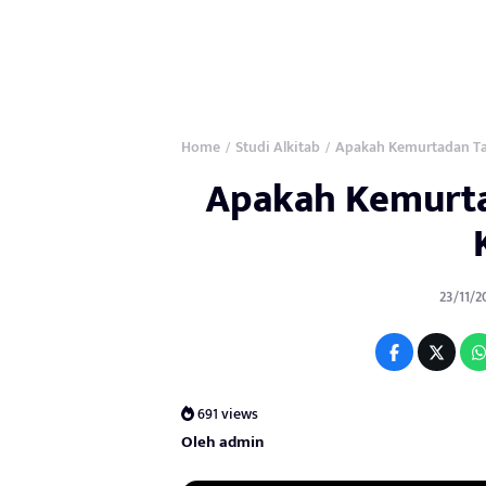
Home
Studi Alkitab
Apakah Kemurtadan Ta
/
/
Apakah Kemurta
23/11/2
691 views
Oleh admin