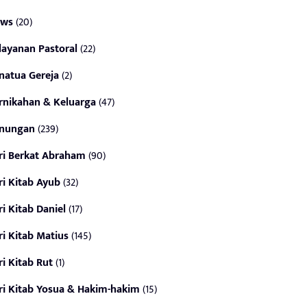
ws
(20)
layanan Pastoral
(22)
natua Gereja
(2)
rnikahan & Keluarga
(47)
nungan
(239)
ri Berkat Abraham
(90)
ri Kitab Ayub
(32)
ri Kitab Daniel
(17)
ri Kitab Matius
(145)
ri Kitab Rut
(1)
ri Kitab Yosua & Hakim-hakim
(15)