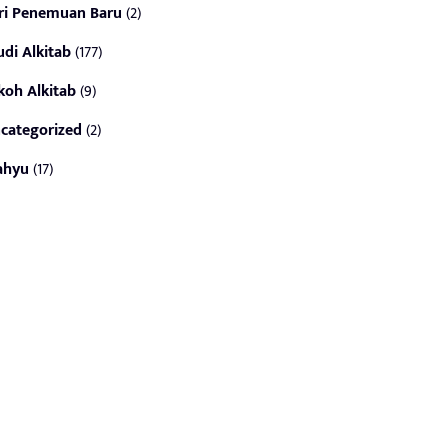
ri Penemuan Baru
(2)
udi Alkitab
(177)
koh Alkitab
(9)
categorized
(2)
ahyu
(17)