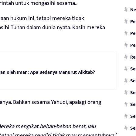
erintah untuk mengasihi sesama..
Ne
an hukum ini, tetapi mereka tidak
Pe
ihi Tuhan dalam dunia nyata. Kasih mereka
Pe
Pe
Re
Se
an oleh Iman: Apa Bedanya Menurut Alkitab?
Se
Se
nya. Bahkan sesama Yahudi, apalagi orang
Se
Se
ereka mengikat beban-beban berat, lalu
Se
 tetapi mereka sendiri tidak mau menyentuhnya.”