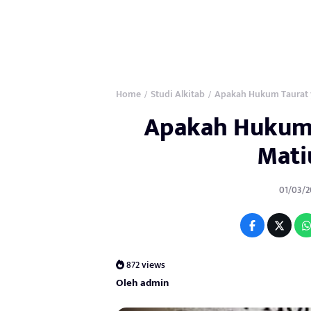
Home
Studi Alkitab
Apakah Hukum Taurat y
/
/
Apakah Hukum 
Mati
01/03/2
872 views
Oleh admin