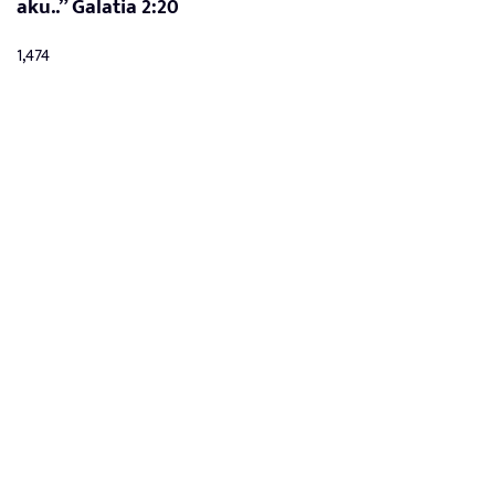
aku..” Galatia 2:20
1,474