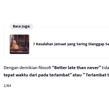
Baca Juga:
7 Kesalahan Jemaat yang Sering Dianggap Se
Dengan demikian filosofi
“Better late than never”
tid
tepat waktu dari pada terlambat” atau ” Terlambat t
2,164