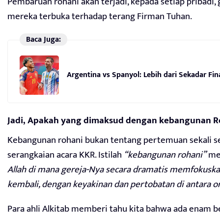
Pembaruan rohani akan terjadi, kepada setiap pribadi, 
mereka terbuka terhadap terang Firman Tuhan.
Baca Juga:
Argentina vs Spanyol: Lebih dari Sekadar Fina
Jadi, Apakah yang dimaksud dengan kebangunan R
Kebangunan rohani bukan tentang pertemuan sekali se
serangkaian acara KKR. Istilah
“kebangunan rohani”
me
Allah di mana gereja-Nya secara dramatis memfokusk
kembali, dengan keyakinan dan pertobatan di antara o
Para ahli Alkitab memberi tahu kita bahwa ada enam 