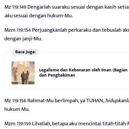
Mz 119:149 Dengarlah suaraku sesuai dengan kasih set
aku
sesuai dengan hukum-Mu.
Mzm 119:154 Perjuangkanlah perkaraku dan tebuslah ak
dengan janji-Mu.
Baca Juga:
Legalisme dan Kebenaran oleh Iman (Bagian 
dan Penghakiman
Mz 119:156 Rahmat-Mu berlimpah, ya TUHAN,
hidupkanl
hukum Mu.
Mzm 119:159 Lihatlah, betapa aku mencintai titah-tita