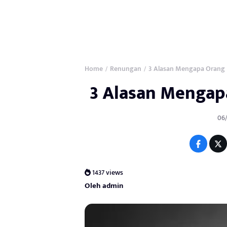
Home
Renungan
3 Alasan Mengapa Orang 
/
/
3 Alasan Mengap
06/
1437 views
Oleh admin