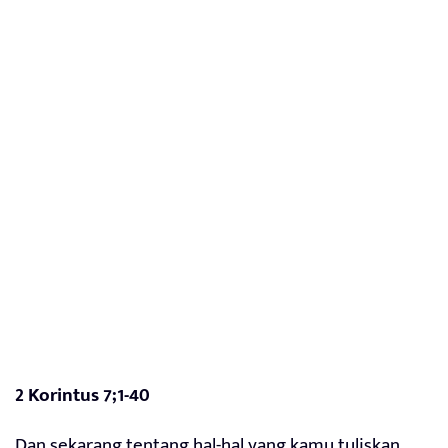
2 Korintus 7;1-40
Dan sekarang tentang hal-hal yang kamu tuliskan