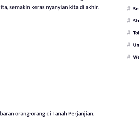
ta, semakin keras nyanyian kita di akhir.
Se
St
To
Un
W
mbaran orang-orang di Tanah Perjanjian.