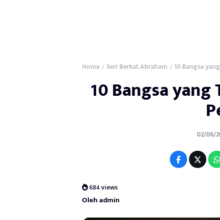
Home
Seri Berkat Abraham
10 Bangsa yang
/
/
10 Bangsa yang 
P
02/06/2
684 views
Oleh admin