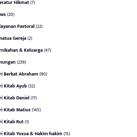
teratur Hikmat
(7)
ws
(20)
layanan Pastoral
(22)
natua Gereja
(2)
rnikahan & Keluarga
(47)
nungan
(239)
ri Berkat Abraham
(90)
ri Kitab Ayub
(32)
ri Kitab Daniel
(17)
ri Kitab Matius
(145)
ri Kitab Rut
(1)
ri Kitab Yosua & Hakim-hakim
(15)