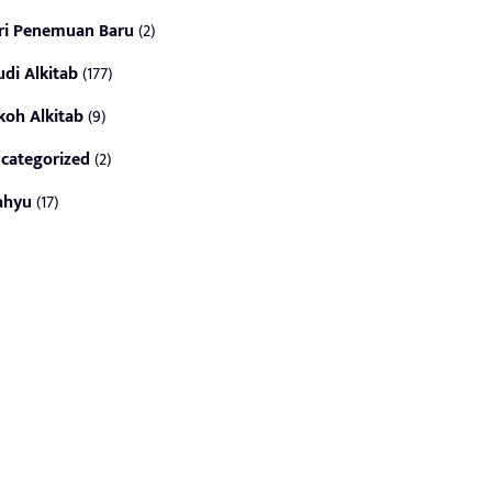
ri Penemuan Baru
(2)
udi Alkitab
(177)
koh Alkitab
(9)
categorized
(2)
ahyu
(17)